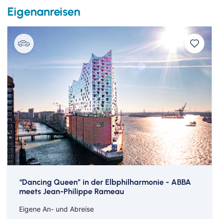
Eigenanreisen
Eventreisen
Ruhr & Rhein
Mein Schiff Kreuzfahrten
Klassische Konzerte
Europa
Mein Schiff Kombireisen
Konzertreisen
Mosel Kreuzfahrten
Kulturreisen
Rhein Kreuzfahrten
Reitevents
Städtereisen
Hamburg Elbphilharmonie
“Dancing Queen” in der Elbphilharmonie - ABBA
meets Jean-Philippe Rameau
Eigene An- und Abreise