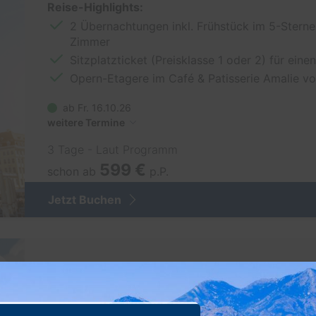
Reise-Highlights:
2 Übernachtungen inkl. Frühstück im 5-Sterne
Zimmer
Sitzplatzticket (Preisklasse 1 oder 2) für ein
Opern-Etagere im Café & Patisserie Amalie v
ab Fr. 16.10.26
weitere Termine
3 Tage - Laut Programm
599 €
schon ab
p.P.
Jetzt Buchen
Dresden mit Hotel & Schifffahrt auf der Elbe
Eigene An- und Abreise