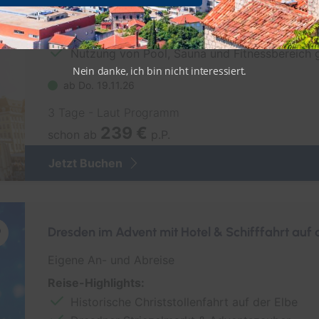
2 Übernachtungen inkl. Frühstück im
Dorint 
Konzertkarte PK1 oder PK2 für
Daniel Hope
i
20.11.2026 um 19:30 Uhr
Nutzung von Pool, Sauna und Fitnessbereich
Nein danke, ich bin nicht interessiert.
ab Do. 19.11.26
3 Tage - Laut Programm
239 €
schon ab
p.P.
Jetzt Buchen
Dresden im Advent mit Hotel & Schifffahrt auf 
Eigene An- und Abreise
Reise-Highlights:
Historische Christstollenfahrt auf der Elbe