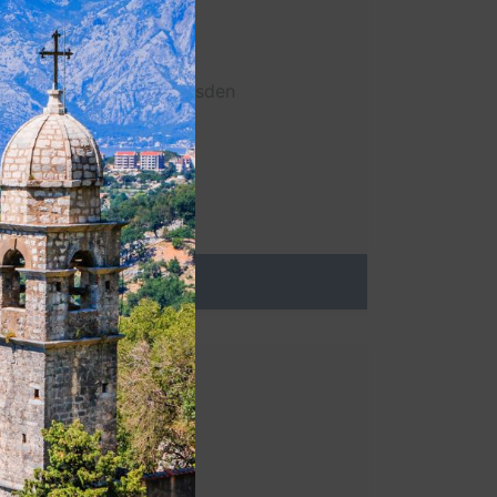
pfschifffahrt
Super 8 by Wyndham Dresden
Frauenkirche