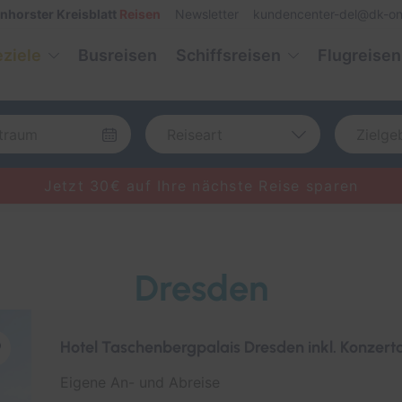
nhorster Kreisblatt
Reisen
Newsletter
kundencenter-del@dk-on
eziele
Busreisen
Schiffsreisen
Flugreisen
Reiseart
Zielge
Bus
Deu
Jetzt 30€ auf Ihre nächste Reise sparen
Eigenanreise
Eur
Flug
Welt
Schiff
Dresden
Hotel Taschenbergpalais Dresden inkl. Konzert
Eigene An- und Abreise