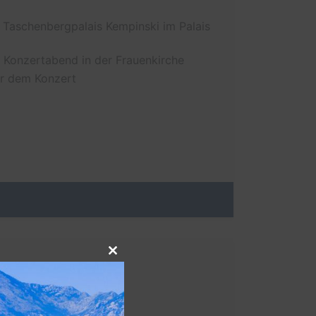
 Taschenbergpalais Kempinski im Palais
en Konzertabend in der Frauenkirche
or dem Konzert
Close
this
module