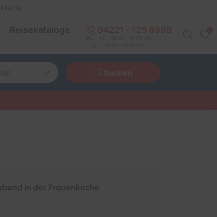
line.de
Reisekataloge
04221 - 125 9999
0
Mo. - Fr. - 08:00 - 18:00 Uhr
Sa. - 08:00 - 12:00 Uhr
biet
Suchen
tschland
opa
weit
abend in der Frauenkirche