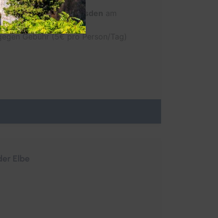
Hotel Dresden
n der
Frauenkirche Dresden
am
 gegen Gebühr (5€ pro Person/Tag)
der Elbe